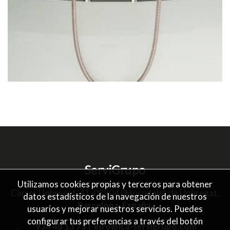
ServiGrupo
Utilizamos cookies propias y terceros para obtener
Carrer Llobregat, 41, 08904 L'Hospitalet de Llobregat,
datos estadísticos de la navegación de nuestros
Barcelona, España.
usuarios y mejorar nuestros servicios. Puedes
configurar tus preferencias a través del botón
934 48 13 73
|
info@ica-servigrupo.com